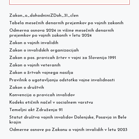
Zakon_o_dohodniniZDoh_31_clen
Tabela mesečnih denarnih prejemkov po vojnih zakonih
Odmerna osnova 2024 in višine mesečnih denarnih
prejemkov po vojnih zakonih v letu 2024
Zakon o vojnih invalidih
Zakon o invalidskih organizacijah
Zakon o pos. pravicah žrtev v vojni za Slovenijo 1991
Zakon o vojnih veteranih
Zakon o žrtvah vojnega nasilja
Pravilnik o ugotavljanju odstotka vojne invalidnosti
Zakon o društvih
Konvencija o pravicah invalidov
Kodeks etičnih načel v socialnem varstvu
Temeljni akt Združenja 91
Statut društva vojnih invalidov Dolenjske, Posavja in Bele
krajin
Odmerne osnove po Zakonu o vojnih invalidih v letu 2023