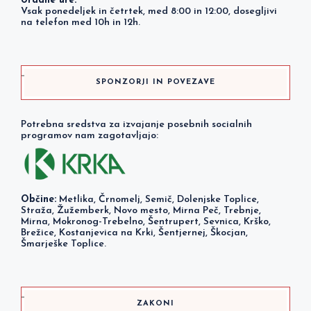
Uradne ure:
Vsak ponedeljek in četrtek, med 8:00 in 12:00, dosegljivi
na telefon med 10h in 12h.
SPONZORJI IN POVEZAVE
Potrebna sredstva za izvajanje posebnih socialnih
programov nam zagotavljajo:
Občine:
Metlika, Črnomelj, Semič, Dolenjske Toplice,
Straža, Žužemberk, Novo mesto, Mirna Peč, Trebnje,
Mirna, Mokronog-Trebelno, Šentrupert, Sevnica, Krško,
Brežice, Kostanjevica na Krki, Šentjernej, Škocjan,
Šmarješke Toplice.
ZAKONI