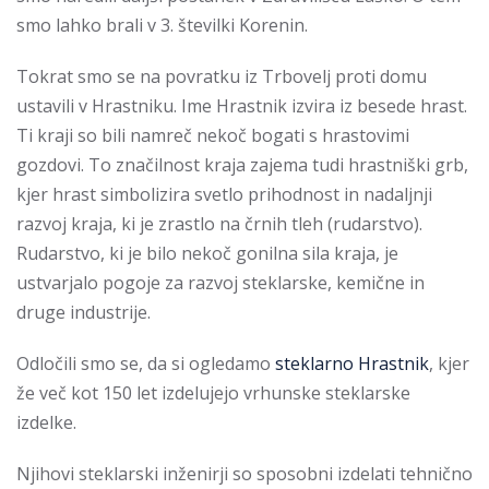
smo lahko brali v 3. številki Korenin.
Tokrat smo se na povratku iz Trbovelj proti domu
ustavili v Hrastniku. Ime Hrastnik izvira iz besede hrast.
Ti kraji so bili namreč nekoč bogati s hrastovimi
gozdovi. To značilnost kraja zajema tudi hrastniški grb,
kjer hrast simbolizira svetlo prihodnost in nadaljnji
razvoj kraja, ki je zrastlo na črnih tleh (rudarstvo).
Rudarstvo, ki je bilo nekoč gonilna sila kraja, je
ustvarjalo pogoje za razvoj steklarske, kemične in
druge industrije.
Odločili smo se, da si ogledamo
steklarno Hrastnik
, kjer
že več kot 150 let izdelujejo vrhunske steklarske
izdelke.
Njihovi steklarski inženirji so sposobni izdelati tehnično