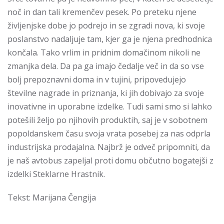
noč in dan tali kremenčev pesek. Po preteku njene
življenjske dobe jo podrejo in se zgradi nova, ki svoje
poslanstvo nadaljuje tam, kjer ga je njena predhodnica
končala. Tako vrlim in pridnim domačinom nikoli ne
zmanjka dela. Da pa ga imajo čedalje več in da so vse
bolj prepoznavni doma in v tujini, pripovedujejo
številne nagrade in priznanja, ki jih dobivajo za svoje
inovativne in uporabne izdelke. Tudi sami smo si lahko
potešili željo po njihovih produktih, saj je v sobotnem
popoldanskem času svoja vrata posebej za nas odprla
industrijska prodajalna. Najbrž je odveč pripomniti, da
je naš avtobus zapeljal proti domu občutno bogatejši z
izdelki Steklarne Hrastnik.
Tekst: Marijana Čengija