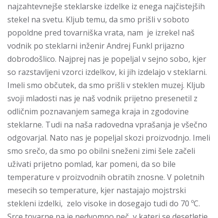
najzahtevnejše steklarske izdelke iz enega najčistejših
stekel na svetu. Kljub temu, da smo prišli v soboto
popoldne pred tovarniška vrata, nam je izrekel naš
vodnik po steklarni inženir Andrej Funkl prijazno
dobrodošlico. Najprej nas je popeljal v sejno sobo, kjer
so razstavljeni vzorci izdelkov, ki jih izdelajo v steklarni.
Imeli smo občutek, da smo prišli v steklen muzej. Kljub
svoji mladosti nas je naš vodnik prijetno presenetil z
odličnim poznavanjem samega kraja in zgodovine
steklarne. Tudi na naša radovedna vprašanja je všečno
odgovarjal. Nato nas je popeljal skozi proizvodnjo. Imeli
smo srečo, da smo po obilni sneženi zimi šele začeli
uživati prijetno pomlad, kar pomeni, da so bile
temperature v proizvodnih obratih znosne. V poletnih
mesecih so temperature, kjer nastajajo mojstrski
stekleni izdelki, zelo visoke in dosegajo tudi do 70 ºC.
Srce tovarne pa je nedvomno peč, v kateri se desetletje