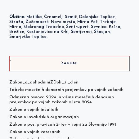
Občine:
Metlika, Črnomelj, Semič, Dolenjske Toplice,
Straža, Žužemberk, Novo mesto, Mirna Peč, Trebnje,
Mirna, Mokronog-Trebelno, Šentrupert, Sevnica, Krško,
Brežice, Kostanjevica na Krki, Šentjernej, Škocjan,
Šmarješke Toplice.
ZAKONI
Zakon_o_dohodniniZDoh_31_clen
Tabela mesečnih denarnih prejemkov po vojnih zakonih
Odmerna osnova 2024 in višine mesečnih denarnih
prejemkov po vojnih zakonih v letu 2024
Zakon o vojnih invalidih
Zakon o invalidskih organizacijah
Zakon o pos. pravicah žrtev v vojni za Slovenijo 1991
Zakon o vojnih veteranih