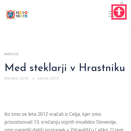
NOVICE
Med steklarji v Hrastniku
OBJAVIL
DVID
25/05/2013
Ko smo se leta 2012 vračali iz Celja, kjer smo
prisostvovali 13. srečanju vojnih invalidov Slovenije,
smo naredili daljši postanek v Zdravilišču Laško. O tem