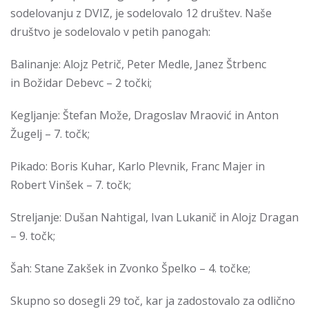
sodelovanju z DVIZ, je sodelovalo 12 društev. Naše
društvo je sodelovalo v petih panogah:
Balinanje: Alojz Petrič, Peter Medle, Janez Štrbenc
in Božidar Debevc – 2 točki;
Kegljanje: Štefan Može, Dragoslav Mraović in Anton
Žugelj – 7. točk;
Pikado: Boris Kuhar, Karlo Plevnik, Franc Majer in
Robert Vinšek – 7. točk;
Streljanje: Dušan Nahtigal, Ivan Lukanič in Alojz Dragan
– 9. točk;
Šah: Stane Zakšek in Zvonko Špelko – 4. točke;
Skupno so dosegli 29 toč, kar ja zadostovalo za odlično