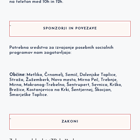
na telefon med 10h in 12h.
SPONZORJI IN POVEZAVE
Potrebna sredstva za izvajanje posebnih socialnih
programov nam zagotavljajo:
Občine:
Metlika, Črnomelj, Semič, Dolenjske Toplice,
Straža, Žužemberk, Novo mesto, Mirna Peč, Trebnje,
Mirna, Mokronog-Trebelno, Šentrupert, Sevnica, Krško,
Brežice, Kostanjevica na Krki, Šentjernej, Škocjan,
Šmarješke Toplice.
ZAKONI