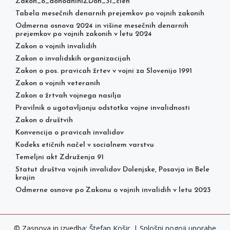
Zakon_o_dohodniniZDoh_31_clen
Tabela mesečnih denarnih prejemkov po vojnih zakonih
Odmerna osnova 2024 in višine mesečnih denarnih
prejemkov po vojnih zakonih v letu 2024
Zakon o vojnih invalidih
Zakon o invalidskih organizacijah
Zakon o pos. pravicah žrtev v vojni za Slovenijo 1991
Zakon o vojnih veteranih
Zakon o žrtvah vojnega nasilja
Pravilnik o ugotavljanju odstotka vojne invalidnosti
Zakon o društvih
Konvencija o pravicah invalidov
Kodeks etičnih načel v socialnem varstvu
Temeljni akt Združenja 91
Statut društva vojnih invalidov Dolenjske, Posavja in Bele
krajin
Odmerne osnove po Zakonu o vojnih invalidih v letu 2023
© Zasnova in izvedba:
Štefan Košir
. |
Splošni pogoji uporabe