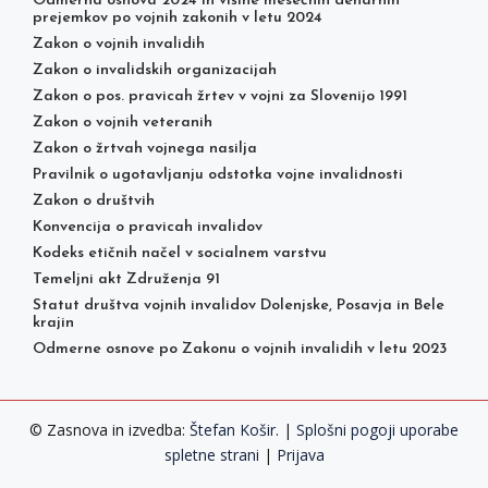
Odmerna osnova 2024 in višine mesečnih denarnih
prejemkov po vojnih zakonih v letu 2024
Zakon o vojnih invalidih
Zakon o invalidskih organizacijah
Zakon o pos. pravicah žrtev v vojni za Slovenijo 1991
Zakon o vojnih veteranih
Zakon o žrtvah vojnega nasilja
Pravilnik o ugotavljanju odstotka vojne invalidnosti
Zakon o društvih
Konvencija o pravicah invalidov
Kodeks etičnih načel v socialnem varstvu
Temeljni akt Združenja 91
Statut društva vojnih invalidov Dolenjske, Posavja in Bele
krajin
Odmerne osnove po Zakonu o vojnih invalidih v letu 2023
© Zasnova in izvedba:
Štefan Košir
. |
Splošni pogoji uporabe
spletne strani
|
Prijava