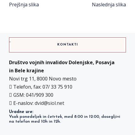
Prejšnja slika
Naslednja slika
KONTAKTI
Društvo vojnih invalidov Dolenjske, Posavja
in Bele krajine
Novi trg 11, 8000 Novo mesto
Telefon, fax: 07/ 33 75 910
GSM: 041/909 300
E-naslov:
dvid@siol.net
Uradne ure:
Vsak ponedeljek in četrtek, med 8:00 in 12:00, dosegljivi
na telefon med 10h in 12h.