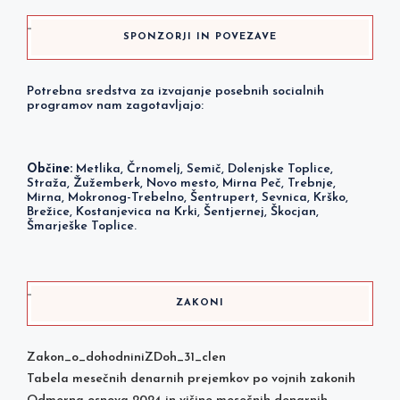
SPONZORJI IN POVEZAVE
Potrebna sredstva za izvajanje posebnih socialnih
programov nam zagotavljajo:
Občine:
Metlika, Črnomelj, Semič, Dolenjske Toplice,
Straža, Žužemberk, Novo mesto, Mirna Peč, Trebnje,
Mirna, Mokronog-Trebelno, Šentrupert, Sevnica, Krško,
Brežice, Kostanjevica na Krki, Šentjernej, Škocjan,
Šmarješke Toplice.
ZAKONI
Zakon_o_dohodniniZDoh_31_clen
Tabela mesečnih denarnih prejemkov po vojnih zakonih