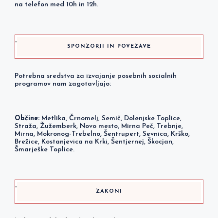
na telefon med 10h in 12h.
SPONZORJI IN POVEZAVE
Potrebna sredstva za izvajanje posebnih socialnih
programov nam zagotavljajo:
Občine:
Metlika, Črnomelj, Semič, Dolenjske Toplice,
Straža, Žužemberk, Novo mesto, Mirna Peč, Trebnje,
Mirna, Mokronog-Trebelno, Šentrupert, Sevnica, Krško,
Brežice, Kostanjevica na Krki, Šentjernej, Škocjan,
Šmarješke Toplice.
ZAKONI