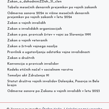
Zakon_o_dohodniniZDoh_31_clen
Tabela mesečnih denarnih prejemkov po vojnih zakonih
Odmerna osnova 2024 in višine mesečnih denarnih
prejemkov po vojnih zakonih v letu 2024
Zakon o vojnih invalidih
Zakon o invalidskih organizacijah
Zakon o pos. pravicah žrtev v vojni za Slovenijo 1991
Zakon o vojnih veteranih
Zakon o žrtvah vojnega nasilja
Pravilnik o ugotavljanju odstotka vojne invalidnosti
Zakon o društvih
Konvencija o pravicah invalidov
Kodeks etičnih načel v socialnem varstvu
Temeljni akt Združenja 91
Statut društva vojnih invalidov Dolenjske, Posavja in Bele
krajin
Odmerne osnove po Zakonu o vojnih invalidih v letu 2023